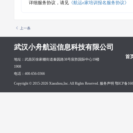
详细服务协议，请见
《航运e家培训报名服务协议》
上一条
武汉小舟航运信息科技有限公司
首
地址：武昌区徐家棚街道秦园路38号宸胜国际中心19楼
1908
电话：400-656-0366
Copyright © 2015-2026 Xiaozhou,Inc. All Rights Reserved. 服务声明
鄂ICP备160