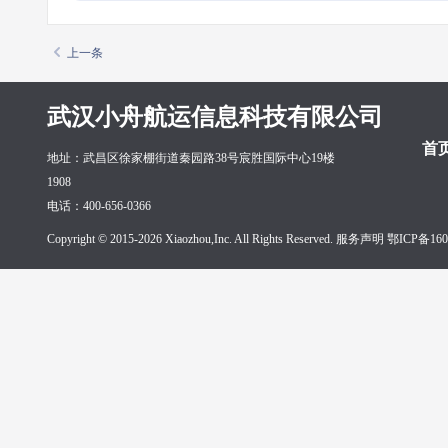
上一条
武汉小舟航运信息科技有限公司
首
地址：武昌区徐家棚街道秦园路38号宸胜国际中心19楼
1908
电话：400-656-0366
Copyright © 2015-2026 Xiaozhou,Inc. All Rights Reserved. 服务声明
鄂ICP备160