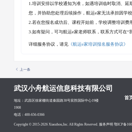
1.培训安排以学校通知为准，如遇培训临时取消、延
您，并协助您处理后续操作，航运e家无法承担因学
2.若在您报名成功后、课程开始前，学校调整培训费
3.如有疑问，可与航运e家老师联系，联系方式可在
详细服务协议，请见
《航运e家培训报名服务协议》
上一条
武汉小舟航运信息科技有限公司
首
地址：武昌区徐家棚街道秦园路38号宸胜国际中心19楼
1908
电话：400-656-0366
Copyright © 2015-2026 Xiaozhou,Inc. All Rights Reserved. 服务声明
鄂ICP备160