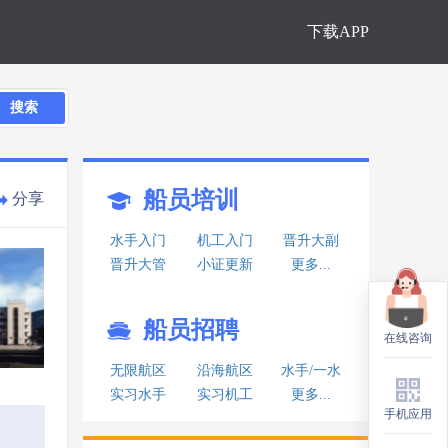
下载APP
搜索
船员培训
分享
水手入门
机工入门
晋升大副
晋升大管
小证更新
更多...
船员招聘
在线咨询
在线咨询
无限航区
沿海航区
水手/一水
实习水手
实习机工
更多...
手机应用
手机应用