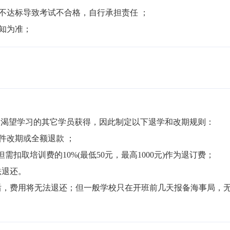
不达标导致考试不合格，自行承担责任 ；

通知为准；
渴望学习的其它学员获得，因此制定以下退学和改期规则：

件改期或全额退款 ；

但需扣取培训费的10%(最低50元，最高1000元)作为退订费；

退还。

局后，费用将无法退还；但一般学校只在开班前几天报备海事局，