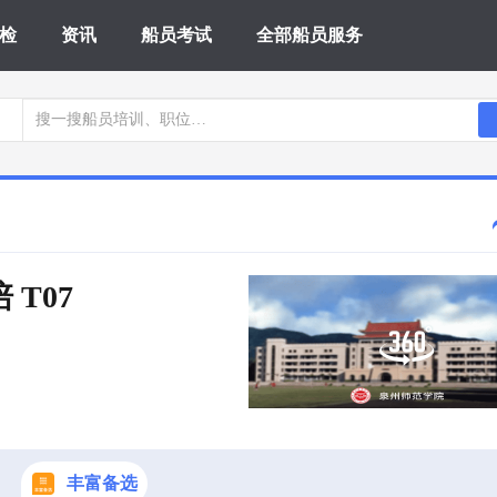
检
资讯
船员考试
全部船员服务
 T07
丰富备选