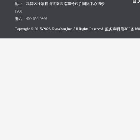
首
地址：武昌区徐家棚街道秦园路38号宸胜国际中心19楼
1908
电话：400-656-0366
Copyright © 2015-2026 Xiaozhou,Inc. All Rights Reserved. 服务声明
鄂ICP备160