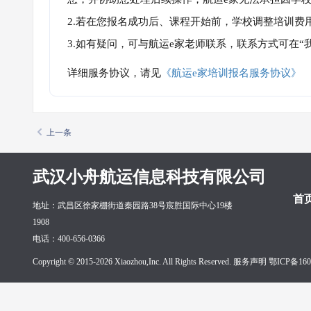
2.若在您报名成功后、课程开始前，学校调整培训费
3.如有疑问，可与航运e家老师联系，联系方式可在
详细服务协议，请见
《航运e家培训报名服务协议》
上一条
武汉小舟航运信息科技有限公司
首
地址：武昌区徐家棚街道秦园路38号宸胜国际中心19楼
1908
电话：400-656-0366
Copyright © 2015-2026 Xiaozhou,Inc. All Rights Reserved. 服务声明
鄂ICP备160