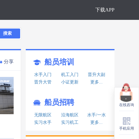
下载APP
搜索
船员培训
分享
水手入门
机工入门
晋升大副
晋升大管
小证更新
更多...
船员招聘
在线咨询
在线咨询
无限航区
沿海航区
水手/一水
实习水手
实习机工
更多...
手机应用
手机应用