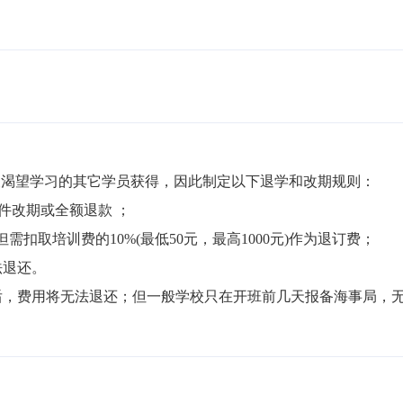
渴望学习的其它学员获得，因此制定以下退学和改期规则：

件改期或全额退款 ；

但需扣取培训费的10%(最低50元，最高1000元)作为退订费；

退还。

局后，费用将无法退还；但一般学校只在开班前几天报备海事局，