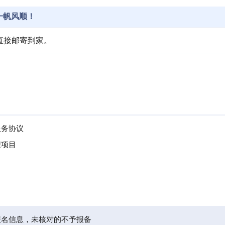
一帆风顺！
直接邮寄到家。
。
服务协议
程项目
报名信息，未核对的不予报备