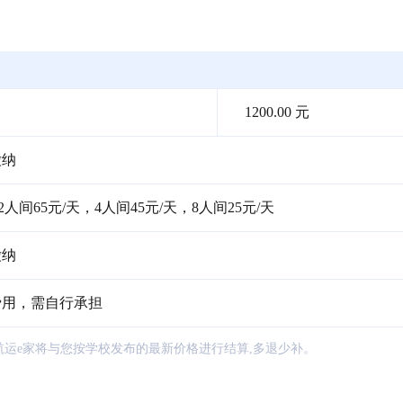
1200.00 元
缴纳
人间65元/天，4人间45元/天，8人间25元/天
缴纳
费用，需自行承担
航运e家将与您按学校发布的最新价格进行结算,多退少补。