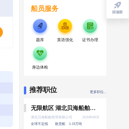
船员服务
回顶部
回顶部
题库
英语强化
证书办理
身边体检
推荐职位
更多职位...
无限航区 湖北贝海船舶管理有限公司 二管轮 8月上船
湖北贝海船舶管理有限公司
2026年08月
全球不定线
散货船
3-18万吨