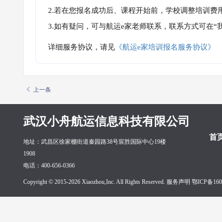
2.若在您报名成功后、课程开始前，学校调整培训费
3.如有疑问，可与航运e家老师联系，联系方式可在
详细服务协议，请见
《航运e家培训报名服务协议》
上一条
武汉小舟航运信息科技有限公司
首
地址：武昌区徐家棚街道秦园路38号宸胜国际中心19楼
1908
电话：400-656-0366
Copyright © 2015-2026 Xiaozhou,Inc. All Rights Reserved. 服务声明
鄂ICP备160