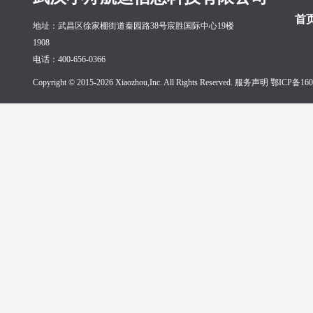
首
地址：武昌区徐家棚街道秦园路38号宸胜国际中心19楼
1908
电话：400-656-0366
Copyright © 2015-2026 Xiaozhou,Inc. All Rights Reserved. 服务声明
鄂ICP备160