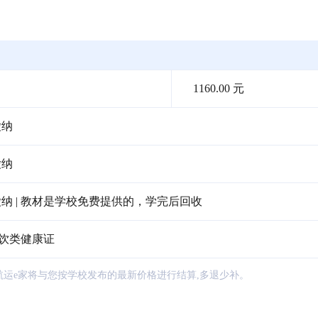
1160.00 元
缴纳
缴纳
纳 | 教材是学校免费提供的，学完后回收
餐饮类健康证
航运e家将与您按学校发布的最新价格进行结算,多退少补。