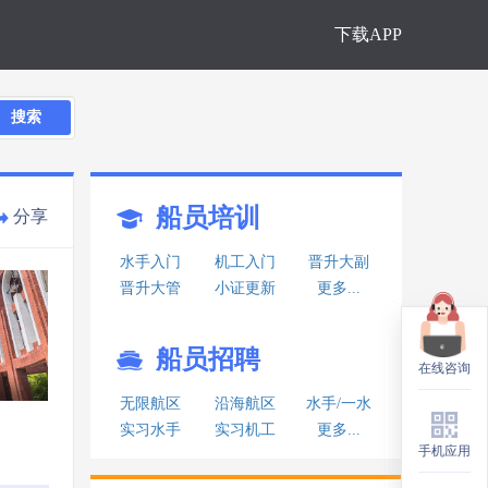
下载APP
搜索
船员培训
分享
水手入门
机工入门
晋升大副
晋升大管
小证更新
更多...
船员招聘
在线咨询
在线咨询
无限航区
沿海航区
水手/一水
实习水手
实习机工
更多...
手机应用
手机应用