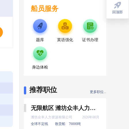
船员服务
回顶部
回顶部
题库
英语强化
证书办理
身边体检
推荐职位
更多职位...
无限航区 潍坊众丰人力资源有限公司 新证 大厨 8月上船
潍坊众丰人力资源有限公司
2026年08月
全球不定线
散货船
76000吨