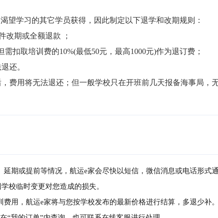
渴望学习的其它学员获得，因此制定以下退学和改期规则：

件改期或全额退款 ；

但需扣取培训费的10%(最低50元，最高1000元)作为退订费；

退还。

局后，费用将无法退还；但一般学校只在开班前几天报备海事局，
消、延期或提前等情况，航运e家会尽快以短信，微信消息或电话形式
因学校临时变更对您造成的损失。
培训费用，航运e家将与您按学校发布的最新价格进行结算，多退少补
可在“我的订单”内查询，也可联系在线客服进行处理。