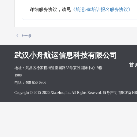
详细服务协议，请见
《航运e家培训报名服务协议》
上一条
武汉小舟航运信息科技有限公司
首
地址：武昌区徐家棚街道秦园路38号宸胜国际中心19楼
1908
电话：400-656-0366
Copyright © 2015-2026 Xiaozhou,Inc. All Rights Reserved. 服务声明
鄂ICP备160