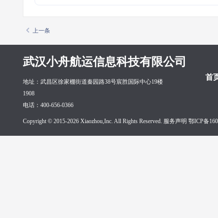
上一条
武汉小舟航运信息科技有限公司
首
地址：武昌区徐家棚街道秦园路38号宸胜国际中心19楼
1908
电话：400-656-0366
Copyright © 2015-2026 Xiaozhou,Inc. All Rights Reserved. 服务声明
鄂ICP备160