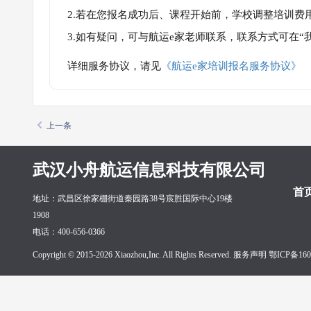
2.若在您报名成功后、课程开始前，学校调整培训费
3.如有疑问，可与航运e家老师联系，联系方式可在
详细服务协议，请见
《航运e家培训报名服务协议》
上一条
武汉小舟航运信息科技有限公司
首
地址：武昌区徐家棚街道秦园路38号宸胜国际中心19楼
1908
电话：400-656-0366
Copyright © 2015-2026 Xiaozhou,Inc. All Rights Reserved. 服务声明
鄂ICP备160