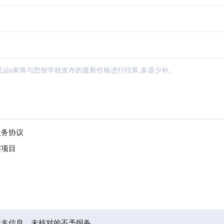
航运e家将与您按学校发布的最新价格进行结算,多退少补。
服务协议
程项目
报名信息，未核对的不予报备