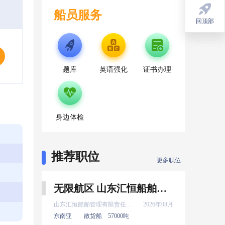
船员服务
回顶部
回顶部
题库
英语强化
证书办理
身边体检
推荐职位
更多职位...
无限航区 山东汇恒船舶管理有限责任公司 新证 三管轮 8月上船
山东汇恒船舶管理有限责任公司
2026年08月
东南亚
散货船
57000吨