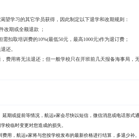
渴望学习的其它学员获得，因此制定以下退学和改期规则：

件改期或全额退款 ；

但需扣取培训费的10%(最低50元，最高1000元)作为退订费；

退还。

局后，费用将无法退还；但一般学校只在开班前几天报备海事局，
消、延期或提前等情况，航运e家会尽快以短信，微信消息或电话形式
因学校临时变更对您造成的损失。
培训费用，航运e家将与您按学校发布的最新价格进行结算，多退少补