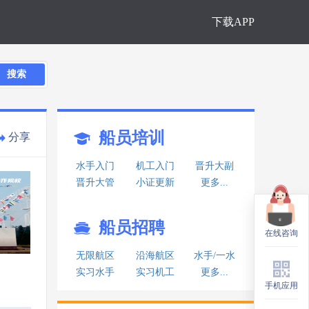
下载APP
搜索
船员培训
分享
水手入门
机工入门
晋升大副
晋升大管
小证更新
更多...
船员招聘
在线咨询
在线咨询
无限航区
沿海航区
水手/一水
实习水手
实习机工
更多...
手机应用
手机应用