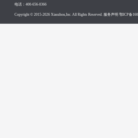
电话：400-656-0366
Copyright © 2015-2026 Xiaozhou,Inc. All Rights Reserved. 服务声明
鄂ICP备160