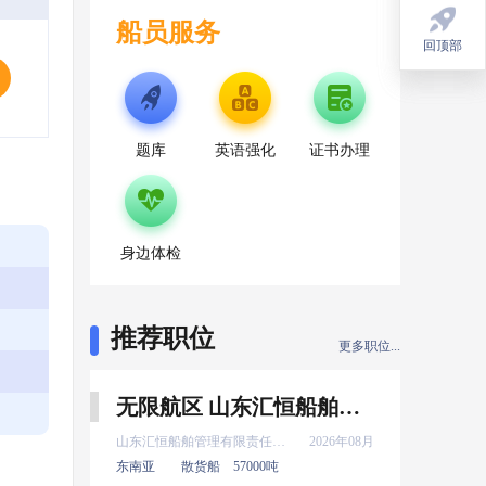
船员服务
回顶部
回顶部
题库
英语强化
证书办理
身边体检
推荐职位
更多职位...
无限航区 山东汇恒船舶管理有限责任公司 新证 三管轮 8月上船
山东汇恒船舶管理有限责任公司
2026年08月
东南亚
散货船
57000吨