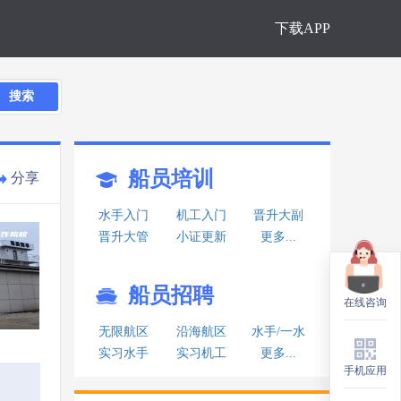
下载APP
搜索
船员培训
分享
水手入门
机工入门
晋升大副
晋升大管
小证更新
更多...
船员招聘
在线咨询
在线咨询
无限航区
沿海航区
水手/一水
实习水手
实习机工
更多...
手机应用
手机应用