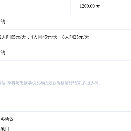
1200.00 元
缴纳
人间65元/天，4人间45元/天，8人间25元/天
缴纳
航运e家将与您按学校发布的最新价格进行结算,多退少补。
服务协议
程项目