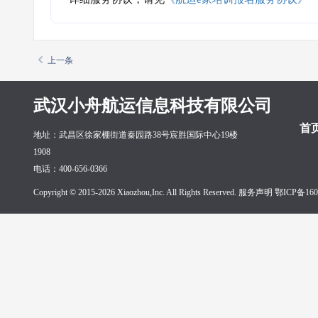
上一条
武汉小舟航运信息科技有限公司
首
地址：武昌区徐家棚街道秦园路38号宸胜国际中心19楼
1908
电话：400-656-0366
Copyright © 2015-2026 Xiaozhou,Inc. All Rights Reserved. 服务声明
鄂ICP备160