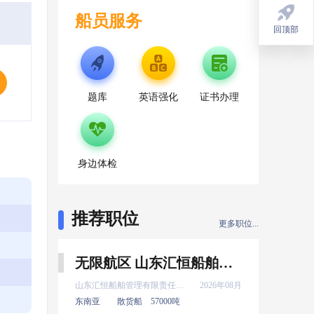
船员服务
回顶部
回顶部
题库
英语强化
证书办理
身边体检
推荐职位
更多职位...
无限航区 山东汇恒船舶管理有限责任公司 新证 三管轮 8月上船
山东汇恒船舶管理有限责任公司
2026年08月
东南亚
散货船
57000吨