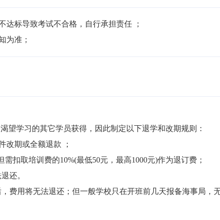
不达标导致考试不合格，自行承担责任 ；

通知为准；
渴望学习的其它学员获得，因此制定以下退学和改期规则：

件改期或全额退款 ；

但需扣取培训费的10%(最低50元，最高1000元)作为退订费；

退还。

局后，费用将无法退还；但一般学校只在开班前几天报备海事局，