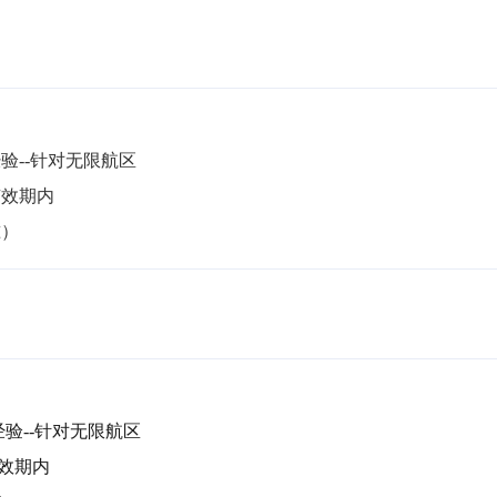
准）
验--针对无限航区

期内 
