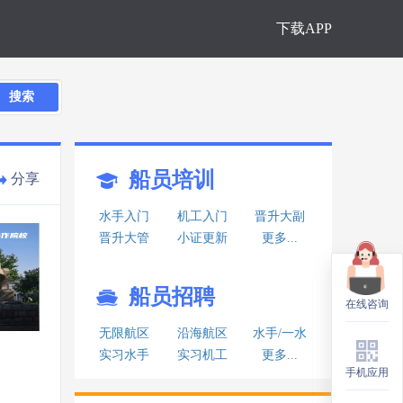
下载APP
搜索
船员培训
分享
水手入门
机工入门
晋升大副
晋升大管
小证更新
更多...
船员招聘
在线咨询
在线咨询
无限航区
沿海航区
水手/一水
实习水手
实习机工
更多...
手机应用
手机应用