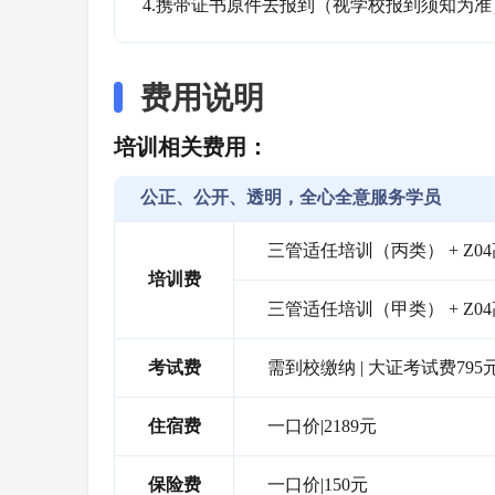
4.携带证书原件去报到（视学校报到须知为准
费用说明
培训相关费用：
公正、公开、透明，全心全意服务学员
三管适任培训（丙类） + Z04
培训费
三管适任培训（甲类） + Z04
考试费
需到校缴纳 | 大证考试费795
住宿费
一口价|2189元
保险费
一口价|150元