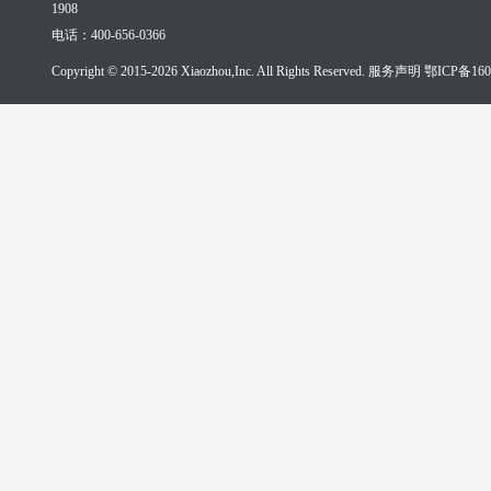
1908
电话：400-656-0366
Copyright © 2015-2026 Xiaozhou,Inc. All Rights Reserved. 服务声明
鄂ICP备160