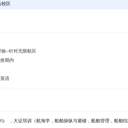
岛校区
验--针对无限航区

期内 

海英语
05)    ，大证培训（航海学，船舶操纵与避碰，船舶管理，船舶