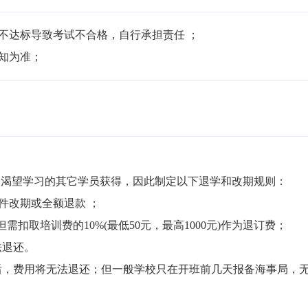
不达标导致考试不合格，自行承担责任 ；

通知为准；
渴望学习的其它学员获得，因此制定以下退学和改期规则：

件改期或全额退款 ；

但需扣取培训费的10%(最低50元，最高1000元)作为退订费；

退还。

局后，费用将无法退还；但一般学校只在开班前几天报备海事局，