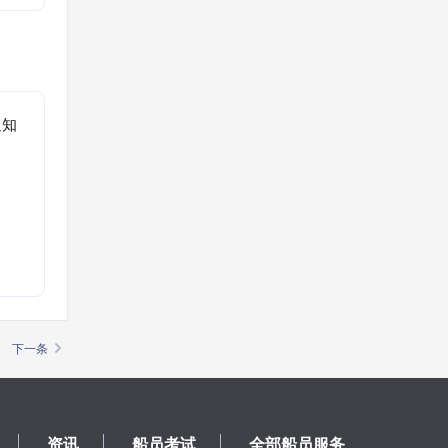
通知
。
下一条
资讯
船员考试
全部船员服务