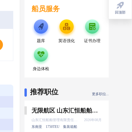
船员服务
回顶部
回顶部
题库
英语强化
证书办理
身边体检
推荐职位
更多职位...
无限航区 山东汇恒船舶管理有限责任公司 大副 8月上船
山东汇恒船舶管理有限责任公司
2026年08月
东南亚
1750TEU
集装箱船