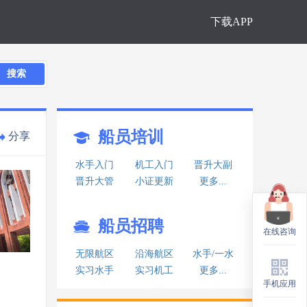
下载APP
搜索
船员培训
分享
水手入门
机工入门
晋升大副
晋升大管
小证更新
更多...
船员招聘
在线咨询
在线咨询
无限航区
沿海航区
水手/一水
实习水手
实习机工
更多...
手机应用
手机应用