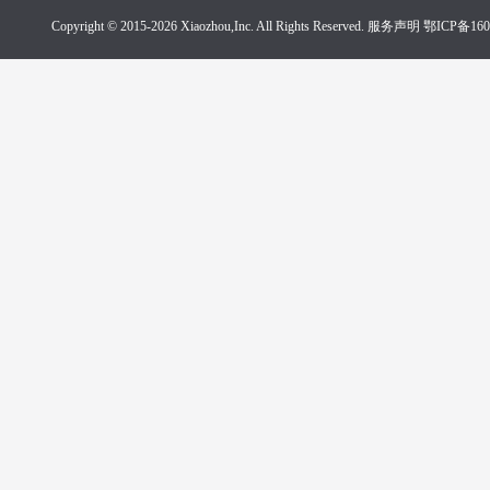
Copyright © 2015-2026 Xiaozhou,Inc. All Rights Reserved. 服务声明
鄂ICP备160