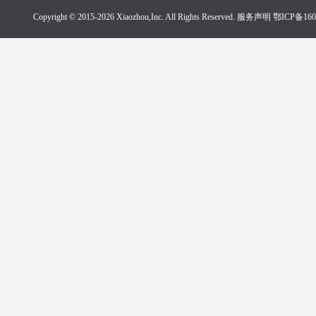
Copyright © 2015-2026 Xiaozhou,Inc. All Rights Reserved. 服务声明
鄂ICP备160