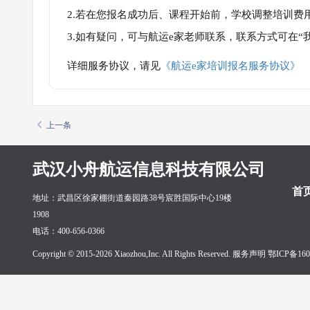
2.若在您报名成功后、课程开始前，学校调整培训费
3.如有疑问，可与航运e家老师联系，联系方式可在
详细服务协议，请见
《航运e家培训报名服务协议》
上一条
武汉小舟航运信息科技有限公司
首
地址：武昌区徐家棚街道秦园路38号宸胜国际中心19楼
1908
电话：400-656-0366
Copyright © 2015-2026 Xiaozhou,Inc. All Rights Reserved. 服务声明
鄂ICP备160