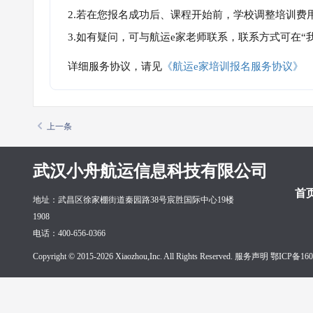
2.若在您报名成功后、课程开始前，学校调整培训费
3.如有疑问，可与航运e家老师联系，联系方式可在
详细服务协议，请见
《航运e家培训报名服务协议》
上一条
武汉小舟航运信息科技有限公司
首
地址：武昌区徐家棚街道秦园路38号宸胜国际中心19楼
1908
电话：400-656-0366
Copyright © 2015-2026 Xiaozhou,Inc. All Rights Reserved. 服务声明
鄂ICP备160