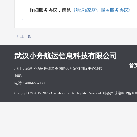
详细服务协议，请见
《航运e家培训报名服务协议》
上一条
武汉小舟航运信息科技有限公司
首
地址：武昌区徐家棚街道秦园路38号宸胜国际中心19楼
1908
电话：400-656-0366
Copyright © 2015-2026 Xiaozhou,Inc. All Rights Reserved. 服务声明
鄂ICP备160