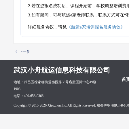
2.若在您报名成功后、课程开始前，学校调整培训费
3.如有疑问，可与航运e家老师联系，联系方式可在
详细服务协议，请见
《航运e家培训报名服务协议》
上一条
武汉小舟航运信息科技有限公司
首
地址：武昌区徐家棚街道秦园路38号宸胜国际中心19楼
1908
电话：400-656-0366
Copyright © 2015-2026 Xiaozhou,Inc. All Rights Reserved. 服务声明
鄂ICP备160