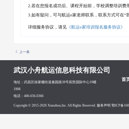
2.若在您报名成功后、课程开始前，学校调整培训费
3.如有疑问，可与航运e家老师联系，联系方式可在
详细服务协议，请见
《航运e家培训报名服务协议》
上一条
武汉小舟航运信息科技有限公司
首
地址：武昌区徐家棚街道秦园路38号宸胜国际中心19楼
1908
电话：400-656-0366
Copyright © 2015-2026 Xiaozhou,Inc. All Rights Reserved. 服务声明
鄂ICP备160