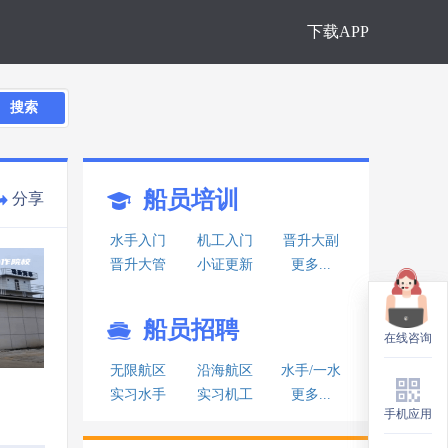
下载APP
搜索
船员培训
分享
水手入门
机工入门
晋升大副
晋升大管
小证更新
更多...
船员招聘
在线咨询
在线咨询
无限航区
沿海航区
水手/一水
实习水手
实习机工
更多...
手机应用
手机应用