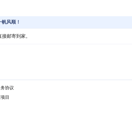
一帆风顺！
直接邮寄到家。
。
服务协议
程项目