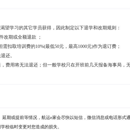
渴望学习的其它学员获得，因此制定以下退学和改期规则：

件改期或全额退款 ；

但需扣取培训费的10%(最低50元，最高1000元)作为退订费；

退还。

局后，费用将无法退还；但一般学校只在开班前几天报备海事局，
消、延期或提前等情况，航运e家会尽快以短信，微信消息或电话形式
因学校临时变更对您造成的损失。