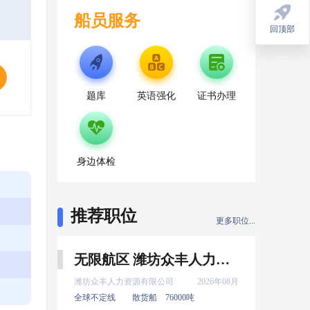
船员服务
回顶部
回顶部
题库
英语强化
证书办理
身边体检
推荐职位
更多职位...
无限航区 潍坊众丰人力资源有限公司 新证 大厨 8月上船
潍坊众丰人力资源有限公司
2026年08月
全球不定线
散货船
76000吨