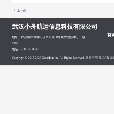
上一条
武汉小舟航运信息科技有限公司
首
地址：武昌区徐家棚街道秦园路38号宸胜国际中心19楼
1908
电话：400-656-0366
Copyright © 2015-2026 Xiaozhou,Inc. All Rights Reserved. 服务声明
鄂ICP备160