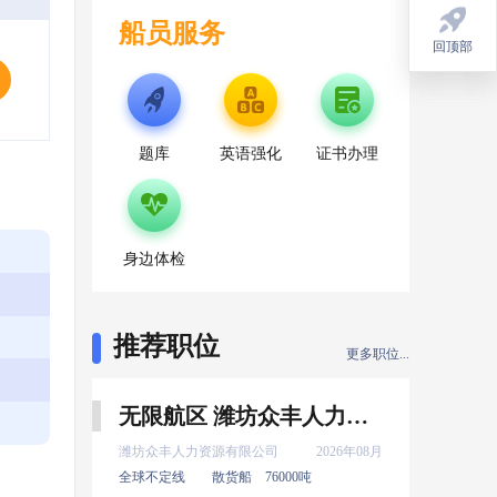
船员服务
回顶部
回顶部
题库
英语强化
证书办理
身边体检
推荐职位
更多职位...
无限航区 潍坊众丰人力资源有限公司 实习 机工 8月上船
潍坊众丰人力资源有限公司
2026年08月
全球不定线
散货船
76000吨