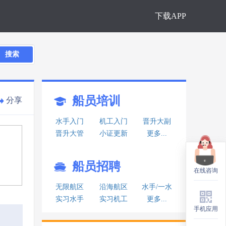
下载APP
搜索
船员培训
分享
水手入门
机工入门
晋升大副
晋升大管
小证更新
更多...
船员招聘
在线咨询
在线咨询
无限航区
沿海航区
水手/一水
实习水手
实习机工
更多...
手机应用
手机应用