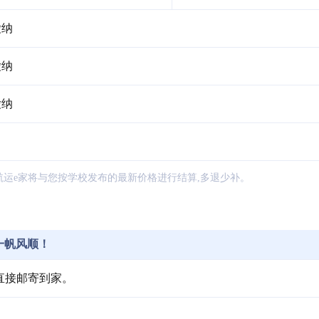
缴纳
缴纳
缴纳
航运e家将与您按学校发布的最新价格进行结算,多退少补。
一帆风顺！
直接邮寄到家。
。