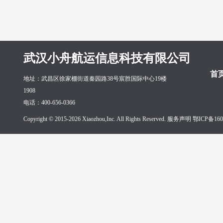
武汉小舟航运信息科技有限公司
首
地址：武昌区徐家棚街道秦园路38号宸胜国际中心19楼
1908
电话：400-656-0366
Copyright © 2015-2026 Xiaozhou,Inc. All Rights Reserved. 服务声明
鄂ICP备160