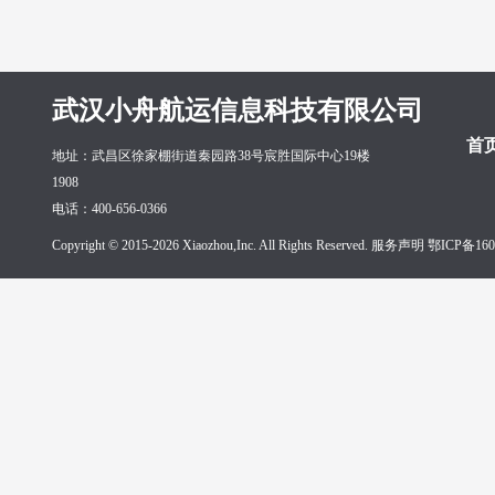
武汉小舟航运信息科技有限公司
首
地址：武昌区徐家棚街道秦园路38号宸胜国际中心19楼
1908
电话：400-656-0366
Copyright © 2015-2026 Xiaozhou,Inc. All Rights Reserved. 服务声明
鄂ICP备160