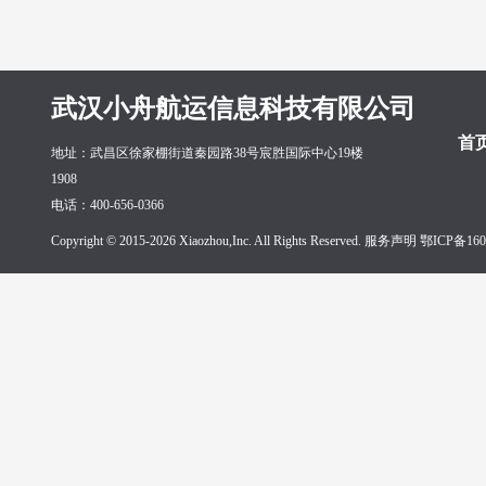
武汉小舟航运信息科技有限公司
首
地址：武昌区徐家棚街道秦园路38号宸胜国际中心19楼
1908
电话：400-656-0366
Copyright © 2015-2026 Xiaozhou,Inc. All Rights Reserved. 服务声明
鄂ICP备160