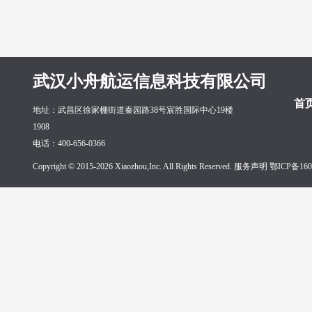
武汉小舟航运信息科技有限公司
首
地址：武昌区徐家棚街道秦园路38号宸胜国际中心19楼
1908
电话：400-656-0366
Copyright © 2015-2026 Xiaozhou,Inc. All Rights Reserved. 服务声明
鄂ICP备160