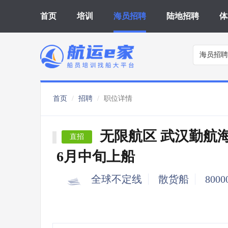
首页
培训
海员招聘
陆地招聘
体
海员招聘
首页
招聘
职位详情
无限航区 武汉勤航
直招
6月中旬上船
全球不定线
散货船
800