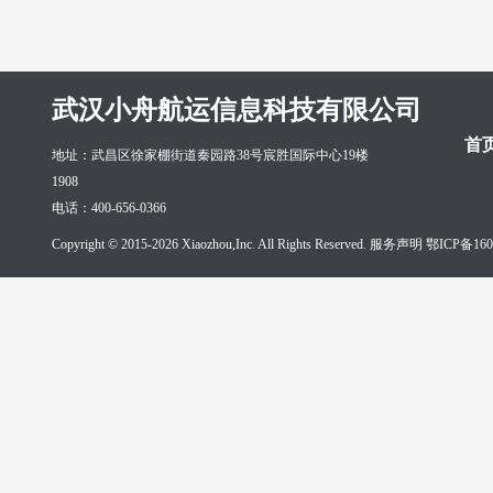
武汉小舟航运信息科技有限公司
首
地址：武昌区徐家棚街道秦园路38号宸胜国际中心19楼
1908
电话：400-656-0366
Copyright © 2015-2026 Xiaozhou,Inc. All Rights Reserved. 服务声明
鄂ICP备160