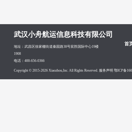
武汉小舟航运信息科技有限公司
首
地址：武昌区徐家棚街道秦园路38号宸胜国际中心19楼
1908
电话：400-656-0366
Copyright © 2015-2026 Xiaozhou,Inc. All Rights Reserved. 服务声明
鄂ICP备160