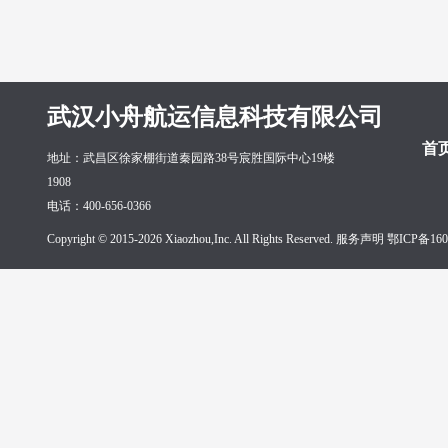
武汉小舟航运信息科技有限公司
首
地址：武昌区徐家棚街道秦园路38号宸胜国际中心19楼
1908
电话：400-656-0366
Copyright © 2015-2026 Xiaozhou,Inc. All Rights Reserved. 服务声明
鄂ICP备160