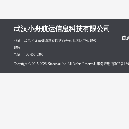
武汉小舟航运信息科技有限公司
首
地址：武昌区徐家棚街道秦园路38号宸胜国际中心19楼
1908
电话：400-656-0366
Copyright © 2015-2026 Xiaozhou,Inc. All Rights Reserved. 服务声明
鄂ICP备160