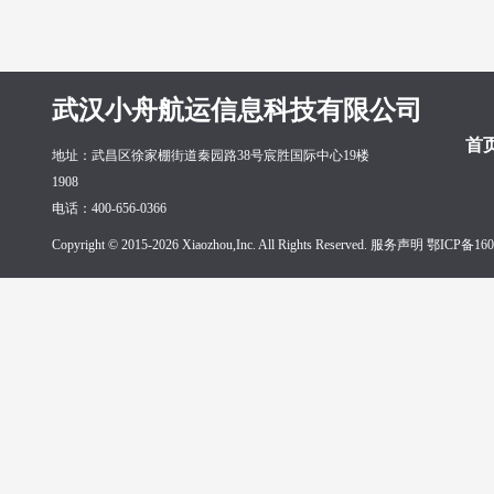
武汉小舟航运信息科技有限公司
首
地址：武昌区徐家棚街道秦园路38号宸胜国际中心19楼
1908
电话：400-656-0366
Copyright © 2015-2026 Xiaozhou,Inc. All Rights Reserved. 服务声明
鄂ICP备160