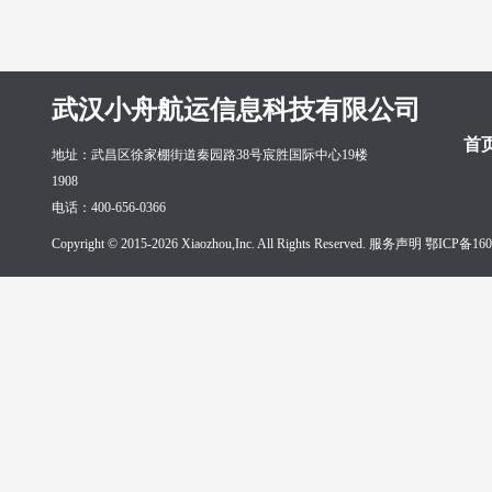
武汉小舟航运信息科技有限公司
首
地址：武昌区徐家棚街道秦园路38号宸胜国际中心19楼
1908
电话：400-656-0366
Copyright © 2015-2026 Xiaozhou,Inc. All Rights Reserved. 服务声明
鄂ICP备160