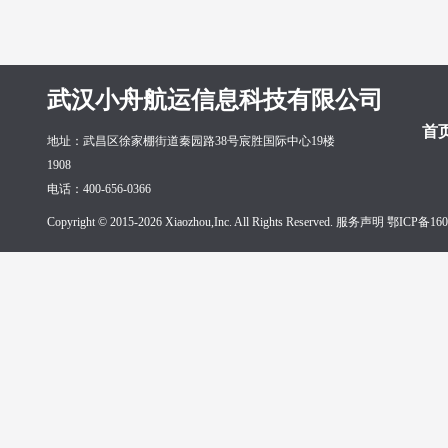
武汉小舟航运信息科技有限公司
首
地址：武昌区徐家棚街道秦园路38号宸胜国际中心19楼
1908
电话：400-656-0366
Copyright © 2015-2026 Xiaozhou,Inc. All Rights Reserved. 服务声明
鄂ICP备160