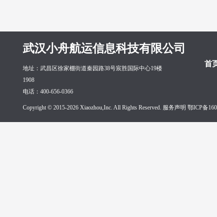
武汉小舟航运信息科技有限公司
首
地址：武昌区徐家棚街道秦园路38号宸胜国际中心19楼
1908
电话：400-656-0366
Copyright © 2015-2026 Xiaozhou,Inc. All Rights Reserved. 服务声明
鄂ICP备160