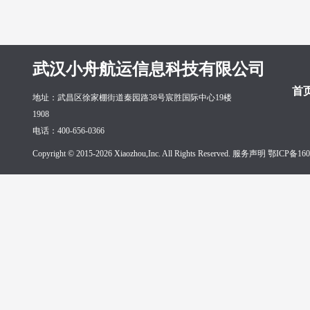
武汉小舟航运信息科技有限公司
首
地址：武昌区徐家棚街道秦园路38号宸胜国际中心19楼
1908
电话：400-656-0366
Copyright © 2015-2026 Xiaozhou,Inc. All Rights Reserved. 服务声明
鄂ICP备160