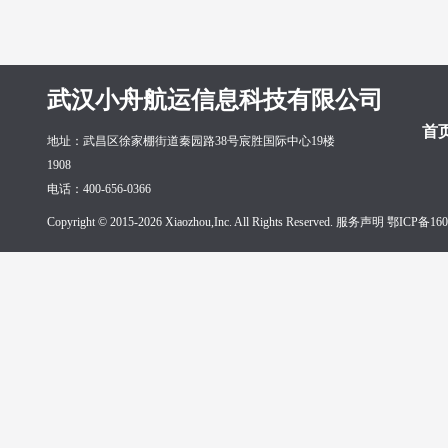
武汉小舟航运信息科技有限公司
首
地址：武昌区徐家棚街道秦园路38号宸胜国际中心19楼
1908
电话：400-656-0366
Copyright © 2015-2026 Xiaozhou,Inc. All Rights Reserved. 服务声明
鄂ICP备160