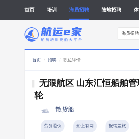
首页
培训
海员招聘
陆地招聘
体
海员招聘
首页
招聘
职位详情
无限航区 山东汇恒船舶管
轮
散货船
劳务退伙
船上有网
报销差旅