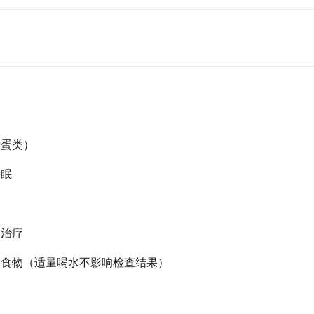
量蛋类）
睡眠
的治疗
食食物（适量喝水不影响检查结果）