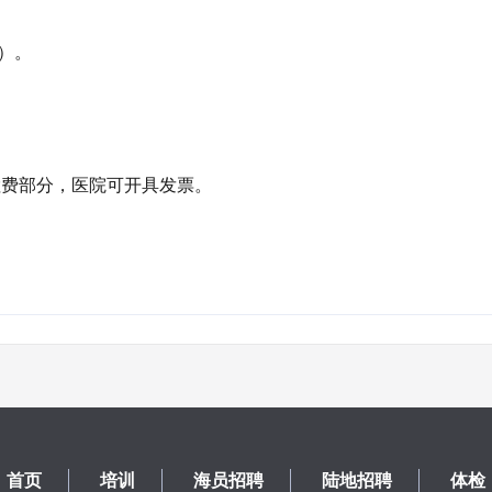
）。
检费部分，医院可开具发票。
首页
培训
海员招聘
陆地招聘
体检